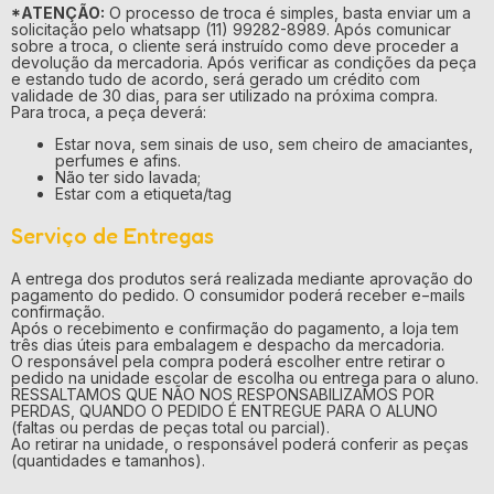
*ATENÇÃO:
O processo de troca é simples, basta enviar um a
solicitação pelo whatsapp (11) 99282-8989. Após comunicar
sobre a troca, o cliente será instruído como deve proceder a
devolução da mercadoria. Após verificar as condições da peça
e estando tudo de acordo, será gerado um crédito com
validade de 30 dias, para ser utilizado na próxima compra.
Para troca, a peça deverá:
Estar nova, sem sinais de uso, sem cheiro de amaciantes,
perfumes e afins.
Não ter sido lavada;
Estar com a etiqueta/tag
Serviço de Entregas
A entrega dos produtos será realizada mediante aprovação do
pagamento do pedido. O consumidor poderá receber e−mails
confirmação.
Após o recebimento e confirmação do pagamento, a loja tem
três dias úteis para embalagem e despacho da mercadoria.
O responsável pela compra poderá escolher entre retirar o
pedido na unidade escolar de escolha ou entrega para o aluno.
RESSALTAMOS QUE NÃO NOS RESPONSABILIZAMOS POR
PERDAS, QUANDO O PEDIDO É ENTREGUE PARA O ALUNO
(faltas ou perdas de peças total ou parcial).
Ao retirar na unidade, o responsável poderá conferir as peças
(quantidades e tamanhos).