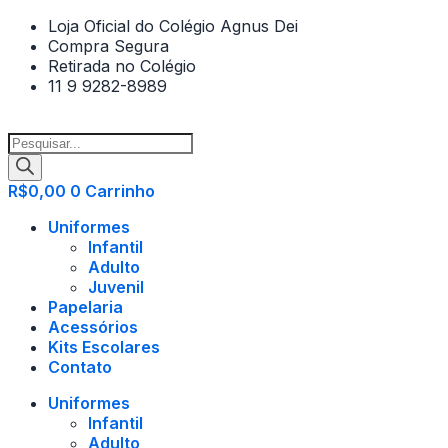
Ir
Loja Oficial do Colégio Agnus Dei
para
Compra Segura
o
Retirada no Colégio
conteúdo
11 9 9282-8989
Pesquisar
produtos
R$
0,00
0
Carrinho
Uniformes
Infantil
Adulto
Juvenil
Papelaria
Acessórios
Kits Escolares
Contato
Uniformes
Infantil
Adulto