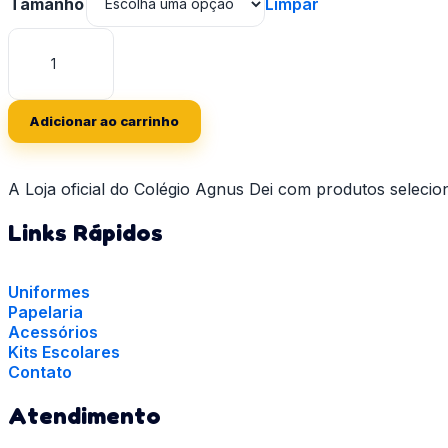
Limpar
Tamanho
Calça
de
Helanca
Infantil
quantidade
Adicionar ao carrinho
A Loja oficial do Colégio Agnus Dei com produtos seleciona
Links Rápidos
Uniformes
Papelaria
Acessórios
Kits Escolares
Contato
Atendimento