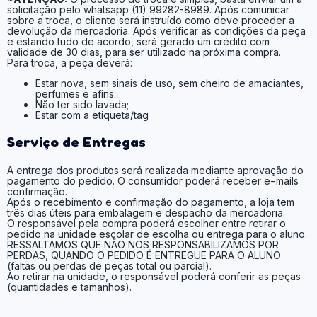
solicitação pelo whatsapp (11) 99282-8989. Após comunicar
sobre a troca, o cliente será instruído como deve proceder a
devolução da mercadoria. Após verificar as condições da peça
e estando tudo de acordo, será gerado um crédito com
validade de 30 dias, para ser utilizado na próxima compra.
Para troca, a peça deverá:
Estar nova, sem sinais de uso, sem cheiro de amaciantes,
perfumes e afins.
Não ter sido lavada;
Estar com a etiqueta/tag
Serviço de Entregas
A entrega dos produtos será realizada mediante aprovação do
pagamento do pedido. O consumidor poderá receber e−mails
confirmação.
Após o recebimento e confirmação do pagamento, a loja tem
três dias úteis para embalagem e despacho da mercadoria.
O responsável pela compra poderá escolher entre retirar o
pedido na unidade escolar de escolha ou entrega para o aluno.
RESSALTAMOS QUE NÃO NOS RESPONSABILIZAMOS POR
PERDAS, QUANDO O PEDIDO É ENTREGUE PARA O ALUNO
(faltas ou perdas de peças total ou parcial).
Ao retirar na unidade, o responsável poderá conferir as peças
(quantidades e tamanhos).